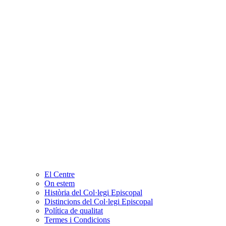
El Centre
On estem
Història del Col·legi Episcopal
Distincions del Col·legi Episcopal
Política de qualitat
Termes i Condicions