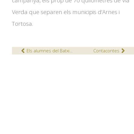
campanya, els prop de 70 quilòmetres de Via
Verda que separen els municipis d’Arnes i
Tortosa.
Els alumnes del Batxillerat Artístic del Col·legi Episcopal participen en el projecte Àgora Còmic
Contacontes