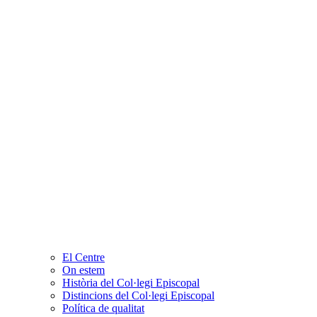
El Centre
On estem
Història del Col·legi Episcopal
Distincions del Col·legi Episcopal
Política de qualitat