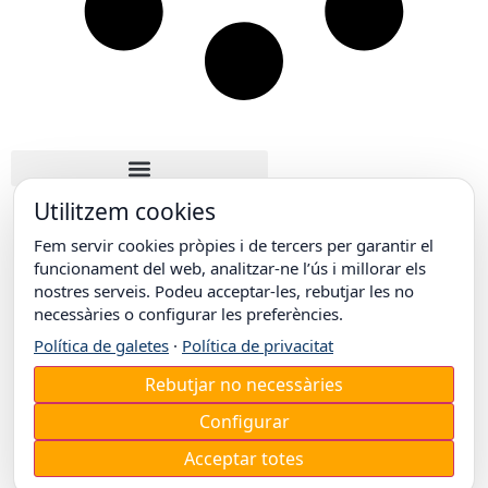
Utilitzem cookies
Fem servir cookies pròpies i de tercers per garantir el
funcionament del web, analitzar-ne l’ús i millorar els
nostres serveis. Podeu acceptar-les, rebutjar les no
necessàries o configurar les preferències.
© COL·LEGI EPISCOPAL DE LLEIDA
Carrer Doctor Combelles, 38
25003 Lleida
Política de galetes
·
Política de privacitat
T. +34 973 26 31 00
Rebutjar no necessàries
Configurar
Acceptar totes