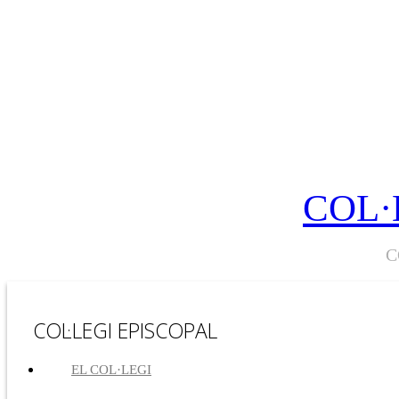
COL·
C
COL·LEGI EPISCOPAL
EL COL·LEGI