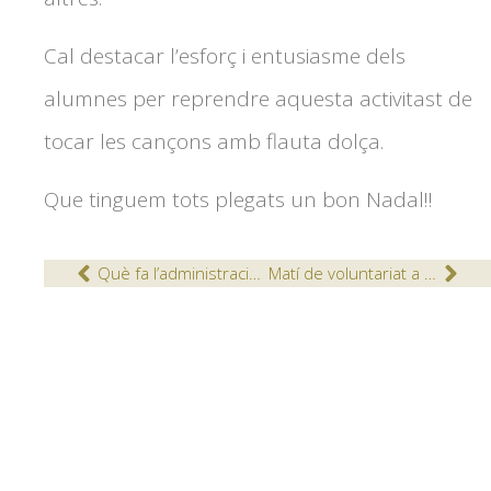
Cal destacar l’esforç i entusiasme dels
alumnes per reprendre aquesta activitast de
tocar les cançons amb flauta dolça.
Que tinguem tots plegats un bon Nadal!!
Què fa l’administració per a les persones més desfavorides?
Matí de voluntariat a la residència Parc del Segre