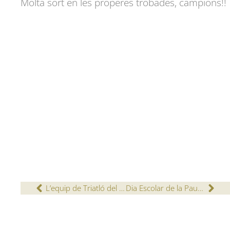
Molta sort en les properes trobades, campions!!
L’equip de Triatló del Col·legi estrena la temporada en la Duatló d’Alpicat.
Dia Escolar de la Pau i la no violència