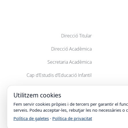
Direcció Titular
Direcció Acadèmica
Secretaria Acadèmica
Cap d’Estudis d’Educació Infantil
Cap d’Estudis d’Educació Primària
Utilitzem cookies
Cap d’Estudis de l’ESO
Fem servir cookies pròpies i de tercers per garantir el func
serveis. Podeu acceptar-les, rebutjar les no necessàries o 
Cap d’Estudis de Batxillerat
Política de galetes
·
Política de privacitat
Cap d’Estudis de Cicles Formatius