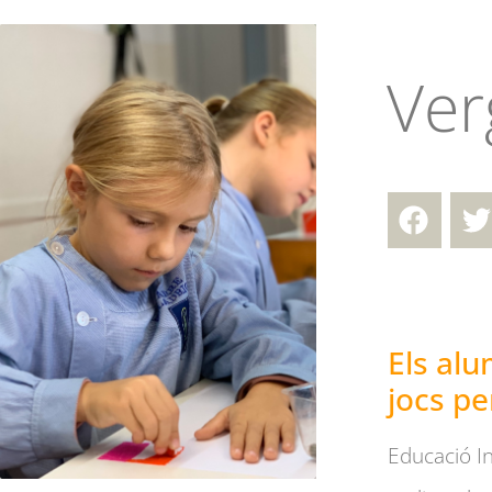
Ver
Els alu
jocs pe
Educació Inf