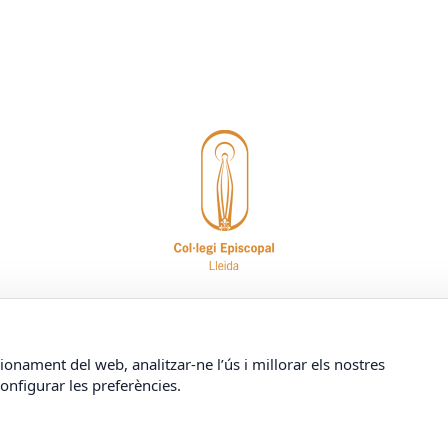
© COL·LEGI EPISCOPAL DE LLEIDA
Carrer Doctor Combelles, 38
25003 Lleida
T. +34 973 26 31 00
ionament del web, analitzar-ne l’ús i millorar els nostres
configurar les preferències.