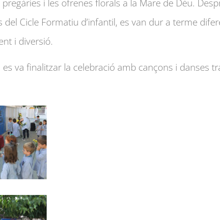
s pregàries i les ofrenes florals a la Mare de Déu. Despr
 del Cicle Formatiu d’infantil, es van dur a terme difer
nt i diversió.
a es va finalitzar la celebració amb cançons i danses t