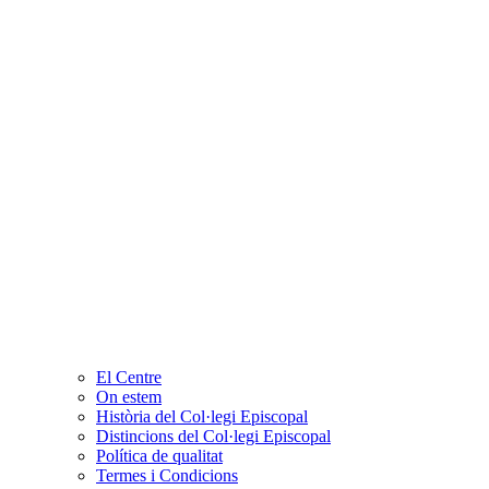
El Centre
On estem
Història del Col·legi Episcopal
Distincions del Col·legi Episcopal
Política de qualitat
Termes i Condicions