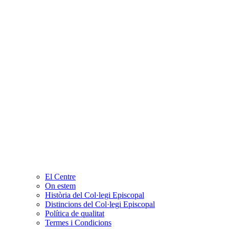
El Centre
On estem
Història del Col·legi Episcopal
Distincions del Col·legi Episcopal
Política de qualitat
Termes i Condicions