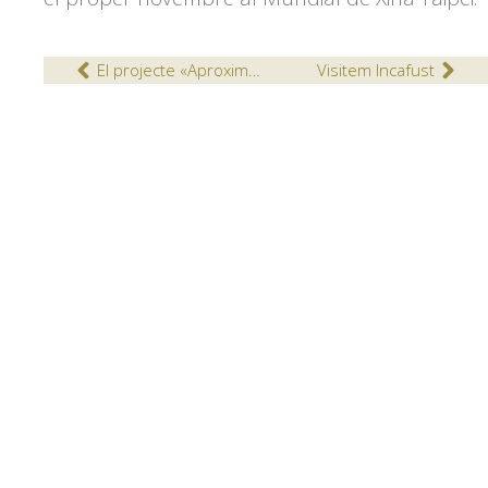
El projecte «Aproximació a l’instrument» conclourà amb un concert obert a tothom!
Visitem Incafust