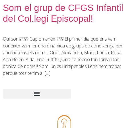
Som el grup de CFGS Infantil
del Col.legi Episcopal!
Qui som????? Cap on anem???? El primer dia que ens vam
conèixer vam fer una dinàmica de grups de coneixença per
aprendre’ns els noms : Oriol, Alexandra, Marc, Laura, Rosa,
Ana Belén, Aida, Èric….uffff! Quina col.lecció tan llarga i tan
bonica de noms!!! Som únics i irrepetibles i ens hem trobat
perquè tots tenim al […]