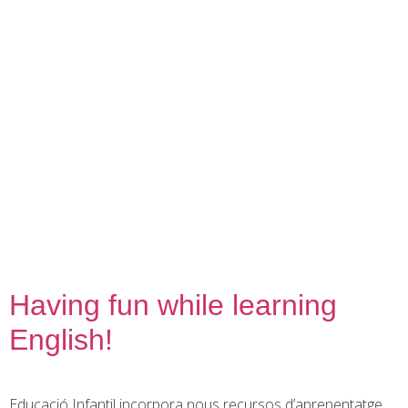
contingut
Having fun while learning
English!
Educació Infantil incorpora nous recursos d’aprenentatge