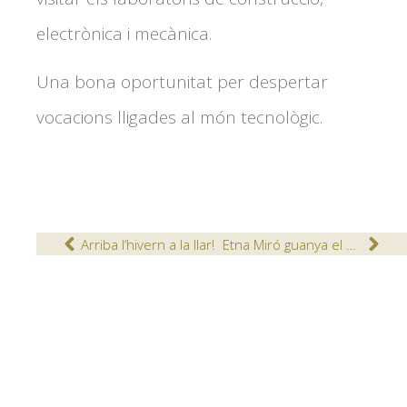
electrònica i mecànica.
Una bona oportunitat per despertar
vocacions lligades al món tecnològic.
Arriba l’hivern a la llar!
Etna Miró guanya el X Premi del Club Rotary de Lleida