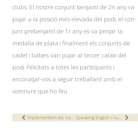
clubs. El nostre conjunt benjamí de 2n any va
pujar a la posició més elevada del podi, el con-
junt prebenjamí de 1r any es va penjar la
medalla de plata i finalment els conjunts de
cadet i babies van pujar al tercer calaix del
podi. Felicitats a totes les participants i
encoratjar-vos a seguir treballant amb el
somriure que ho feu.
Implementem els nostres projectes a la Llar d’Infants del Col·legi
Speaking English i nursery School!