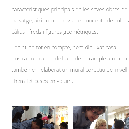
característiques principals de les seves obres de
paisatge, així com repassat el concepte de colors
càlids i freds i figures geomètriques.
Tenint-ho tot en compte, hem dibuixat casa
nostra i un carrer de barri de l’eixample així com
també hem elaborat un mural col·lectiu del nivell
i hem fet cases en volum.