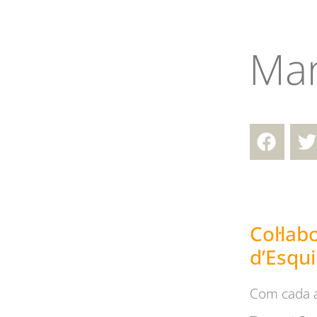
Man
Col·lab
d’Esqui
Com cada any