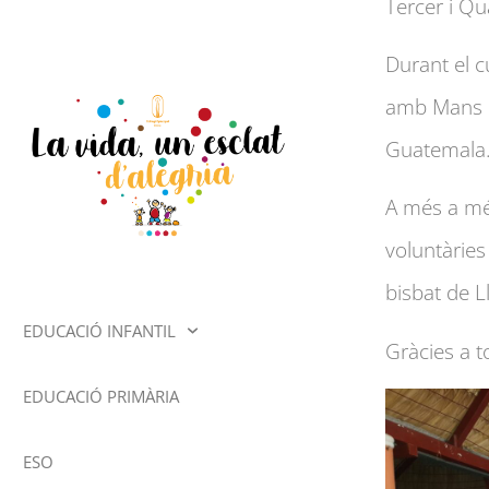
Tercer i Q
Durant el c
amb Mans Un
Guatemala
A més a més
voluntàries
bisbat de L
EDUCACIÓ INFANTIL
Gràcies a t
EDUCACIÓ PRIMÀRIA
ESO