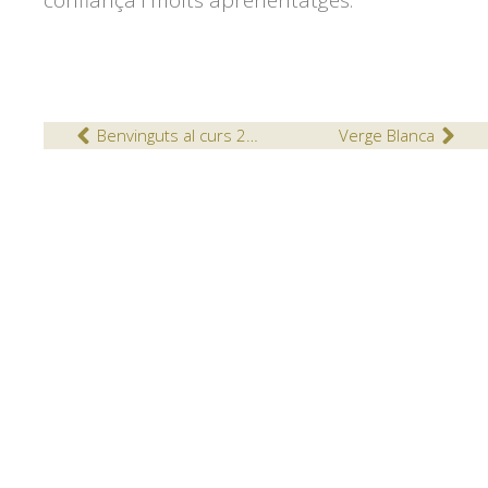
confiança i molts aprenentatges.
Benvinguts al curs 2020-2021
Verge Blanca