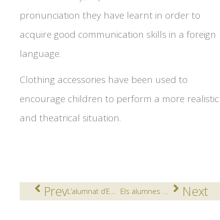
pronunciation they have learnt in order to
acquire good communication skills in a foreign
language.
Clothing accessories have been used to
encourage children to perform a more realistic
and theatrical situation.
Prev
Next
L’alumnat d’ESO elabora formatge fresc per l’acció del quall
Els alumnes de la família esportiva tanquen el curs amb la visita a 2 Llacs