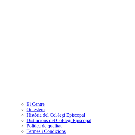
El Centre
On estem
Història del Col·legi Episcopal
Distincions del Col·legi Episcopal
Política de qualitat
Termes i Condicions