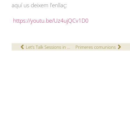
aquí us deixem l’enllaç:
https://youtu.be/Uz4ujQCv1D0
Let’s Talk Sessions in Primary 2 and 3
Primeres comunions