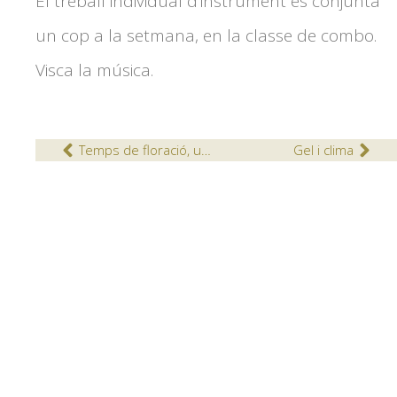
El treball individual d’instrument es conjunta
un cop a la setmana, en la classe de combo.
Visca la música.
Temps de floració, un moment únic i espectacular
Gel i clima