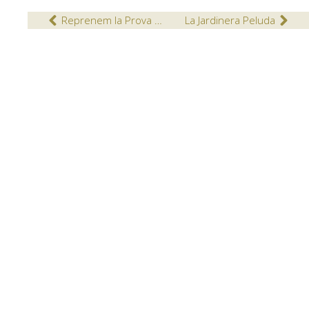
Reprenem la Prova Cangur presencial
La Jardinera Peluda