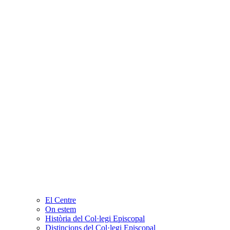
El Centre
On estem
Història del Col·legi Episcopal
Distincions del Col·legi Episcopal