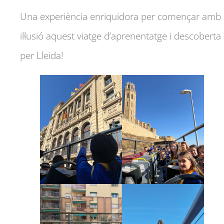
Una experiència enriquidora per començar amb
il·lusió aquest viatge d’aprenentatge i descoberta
per Lleida!