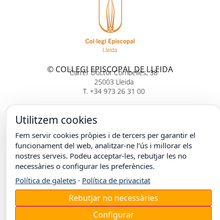
© COL·LEGI EPISCOPAL DE LLEIDA
Carrer Doctor Combelles, 38
25003 Lleida
T. +34 973 26 31 00
Utilitzem cookies
Fem servir cookies pròpies i de tercers per garantir el
funcionament del web, analitzar-ne l’ús i millorar els
nostres serveis. Podeu acceptar-les, rebutjar les no
necessàries o configurar les preferències.
Política de galetes
·
Política de privacitat
Rebutjar no necessàries
Configurar