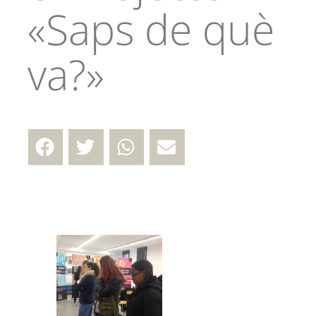
«Saps de què
va?»