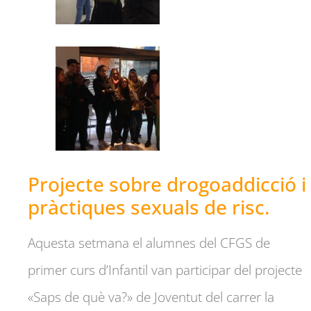
Projecte sobre drogoaddicció i
pràctiques sexuals de risc.
Aquesta setmana el alumnes del CFGS de
primer curs d’Infantil van participar del projecte
«Saps de què va?» de Joventut del carrer la