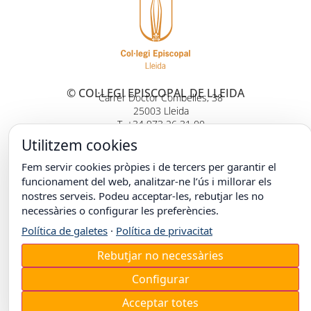
© COL·LEGI EPISCOPAL DE LLEIDA
Carrer Doctor Combelles, 38
25003 Lleida
T. +34 973 26 31 00
Utilitzem cookies
Fem servir cookies pròpies i de tercers per garantir el
funcionament del web, analitzar-ne l’ús i millorar els
nostres serveis. Podeu acceptar-les, rebutjar les no
necessàries o configurar les preferències.
Política de galetes
·
Política de privacitat
Rebutjar no necessàries
Configurar
Acceptar totes