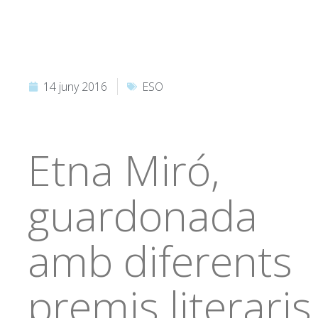
14 juny 2016
ESO
Etna Miró,
guardonada
amb diferents
premis literaris