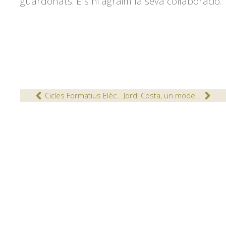
guardonats. Els hi agraim la seva col·laboració.
Cicles Formatius Elèctrics visitem Payper
Jordi Costa, un model de vida dedicada a l’esport