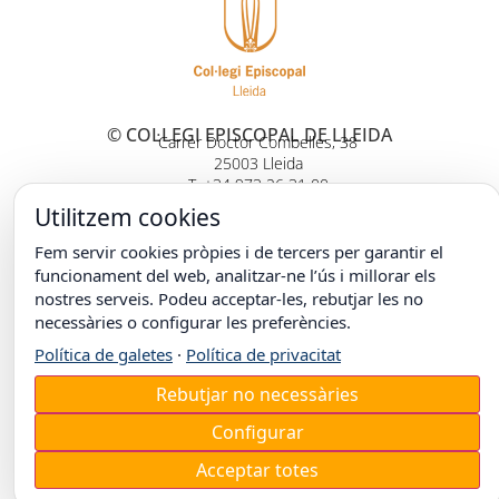
© COL·LEGI EPISCOPAL DE LLEIDA
Carrer Doctor Combelles, 38
25003 Lleida
T. +34 973 26 31 00
Utilitzem cookies
Fem servir cookies pròpies i de tercers per garantir el
funcionament del web, analitzar-ne l’ús i millorar els
nostres serveis. Podeu acceptar-les, rebutjar les no
necessàries o configurar les preferències.
Política de galetes
·
Política de privacitat
Rebutjar no necessàries
Configurar
Acceptar totes