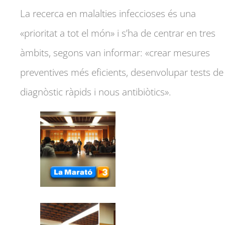
La recerca en malalties infeccioses és una
«prioritat a tot el món» i s’ha de centrar en tres
àmbits, segons van informar: «crear mesures
preventives més eficients, desenvolupar tests de
diagnòstic ràpids i nous antibiòtics».