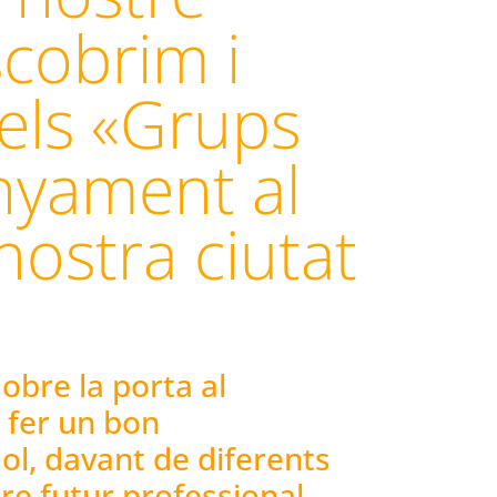
cobrim i
els «Grups
yament al
nostra ciutat
obre la porta al
fer un bon
l, davant de diferents
tre futur professional.