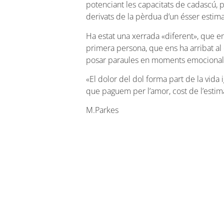
potenciant les capacitats de cadascú, 
derivats de la pèrdua d’un ésser estima
Ha estat una xerrada «diferent», que en
primera persona, que ens ha arribat al
posar paraules en moments emocionalm
«El dolor del dol forma part de la vida 
que paguem per l’amor, cost de l’estim
M.Parkes