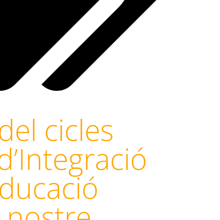
del cicles
d’Integració
’Educació
l nostre