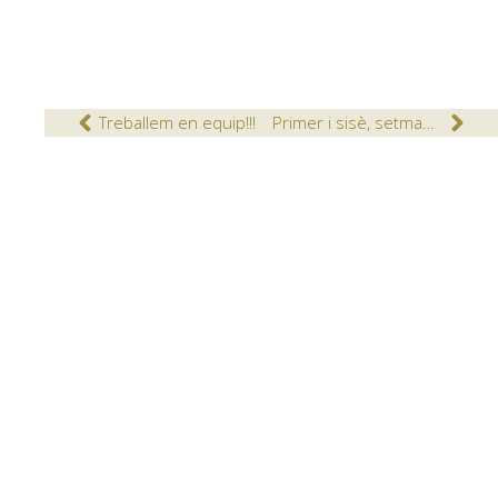
Treballem en equip!!!
Primer i sisè, setmana literària conjunta