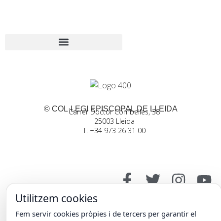
© COL·LEGI EPISCOPAL DE LLEIDA
Carrer Doctor Combelles, 38
25003 Lleida
T. +34 973 26 31 00
Utilitzem cookies
Fem servir cookies pròpies i de tercers per garantir el