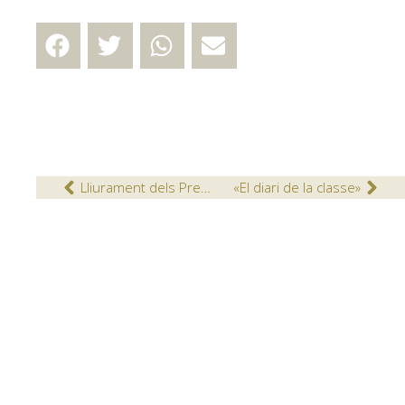
Lliurament dels Premis Extraordinaris de Batxillerat
«El diari de la classe»