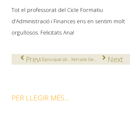
Tot el professorat del Cicle Formatiu
d’Administració i Finances ens en sentim molt
orgullosos.
Felicitats
Ana
!
Prev
Next
L’Episcopal obté 3 premis Recerca Jove de Catalunya
Xerrada Gemma Modol, logopeda CDIAP
PER LLEGIR MÉS...