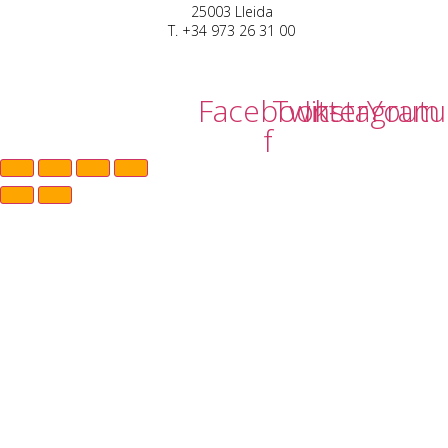
25003 Lleida
T. +34 973 26 31 00
Facebook-
Twitter
Instagram
Yout
f