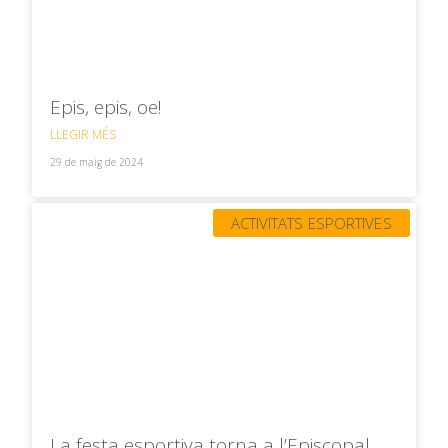
Epis, epis, oe!
LLEGIR MÉS
29 de maig de 2024
ACTIVITATS ESPORTIVES
La festa esportiva torna a l’Episcopal