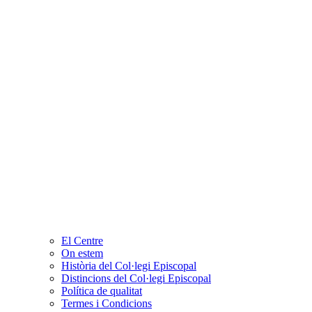
El Centre
On estem
Història del Col·legi Episcopal
Distincions del Col·legi Episcopal
Política de qualitat
Termes i Condicions