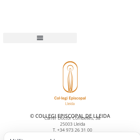
© COL·LEGI EPISCOPAL DE LLEIDA
Carrer Doctor Combelles, 38
25003 Lleida
T. +34 973 26 31 00